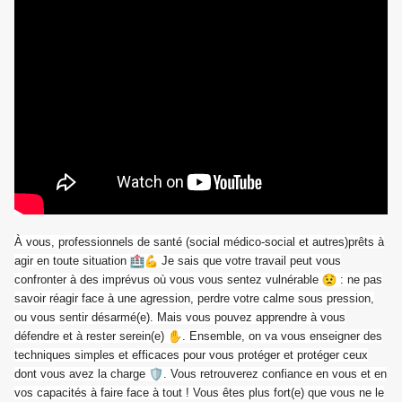
À vous, professionnels de santé (social médico-social et autres)prêts à
agir en toute situation
Je sais que votre travail peut vous
confronter à des imprévus où vous vous sentez vulnérable
: ne pas
savoir réagir face à une agression, perdre votre calme sous pression,
ou vous sentir désarmé(e). Mais vous pouvez apprendre à vous
défendre et à rester serein(e)
. Ensemble, on va vous enseigner des
techniques simples et efficaces pour vous protéger et protéger ceux
dont vous avez la charge
. Vous retrouverez confiance en vous et en
vos capacités à faire face à tout ! Vous êtes plus fort(e) que vous ne le